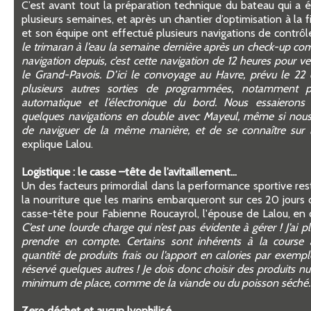
C’est avant tout la préparation technique du bateau qui a 
plusieurs semaines, et après un chantier d’optimisation à la fi
et son équipe ont effectué plusieurs navigations de contrôl
le trimaran à l’eau la semaine dernière après un check-up co
navigation depuis, c’est cette navigation de 12 heures pour ve
le Grand-Pavois. D’ici le convoyage au Havre, prévu le 22
plusieurs autres sorties de programmées, notamment po
automatique et l’électronique du bord. Nous essaierons
quelques navigations en double avec Mayeul, même si nous
de naviguer de la même manière, et de se connaître sur l
explique Lalou.
Logistique : le casse –tête de l’avitaillement…
Un des facteurs primordial dans la performance sportive r
la nourriture que les marins embarqueront sur ces 20 jours 
casse-tête pour Fabienne Roucayrol, l'épouse de Lalou, en 
C’est une lourde charge qui n’est pas évidente à gérer ! J’ai 
prendre en compte. Certains sont inhérents à la course
quantité de produits frais ou l’apport en calories par exemp
réservé quelques autres ! Je dois donc choisir des produits nut
minimum de place, comme de la viande ou du poisson séché.
Zero déchet et aucun lyophilisé