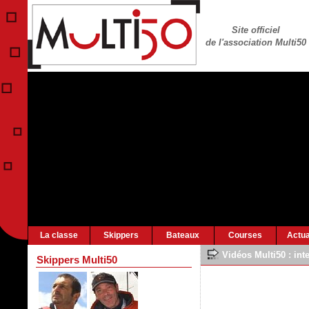
Site officiel
de l'association Multi50
La classe
Skippers
Bateaux
Courses
Actua
Vidéos Multi50 :
int
Skippers Multi50