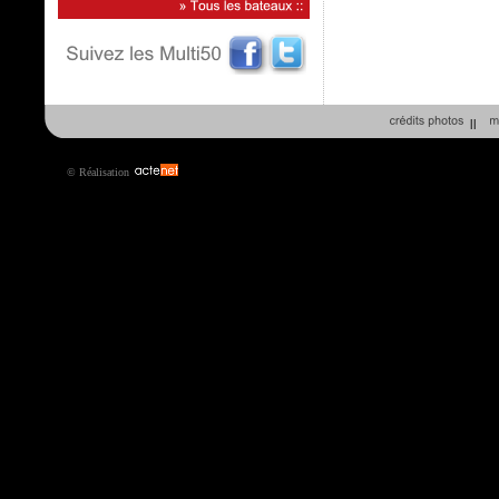
||
© Réalisation