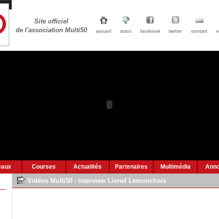
Site officiel
de l'association Multi50
accueil
actus
facebook
twitter
contact
e
eaux
Courses
Actualités
Partenaires
Multimédia
Ann
Vidéos Multi50 :
interview Lionel Lemonchois