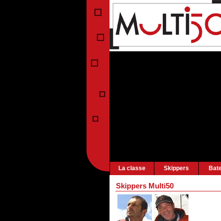
La classe
Skippers
Bat
Skippers Multi50