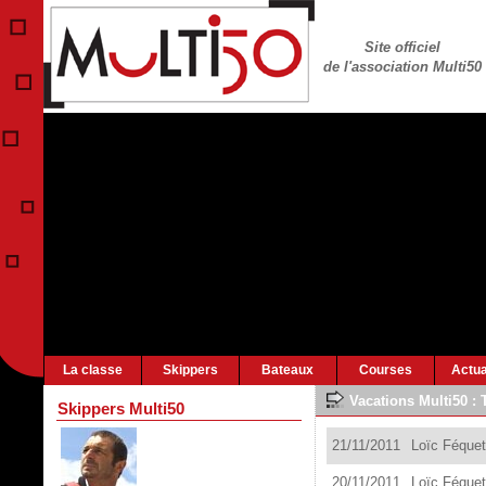
Site officiel
de l'association Multi50
La classe
Skippers
Bateaux
Courses
Actua
Vacations Multi50 :
Skippers Multi50
21
/11/201
1
Loïc Féquet 
20
/11/201
1
Loïc Féquet