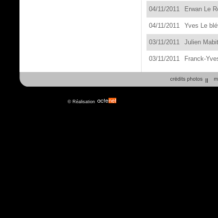
04
/11/201
1
E
r
wan Le Ro
04
/11/201
1
Yves Le blé
03
/11/201
1
J
ulien Mabi
03
/11/201
1
Franck-
Yve
||
© Réalisation