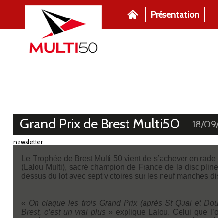
Présentation
Grand Prix de Brest Multi50
18/09
newsletter
Le Trophée de Brest Multi 50 vient de s’achever en rade 
(Lalou Multi), sacré champion de France de la discipline.
dessus du lot avec sept victoires sur les neuf manches d
«
On claque les trois Grand Prix (après St Quai et Doua
Brest, c’est un vrai plus
» explique Lalou. Celui que l’