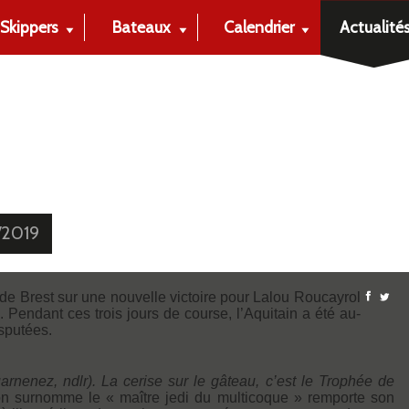
Skippers
Bateaux
Calendrier
Actualité
/2019
de Brest sur une nouvelle victoire pour Lalou Roucayrol
 Pendant ces trois jours de course, l’Aquitain a été au-
isputées.
rnenez, ndlr). La cerise sur le gâteau, c’est le Trophée de
on surnomme le « maître jedi du multicoque » remporte son