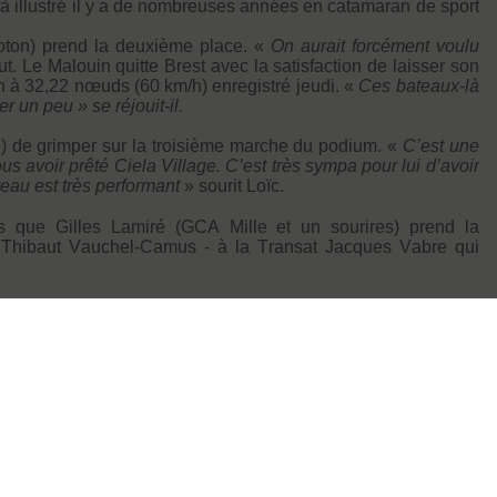
éjà illustré il y a de nombreuses années en catamaran de sport
ton) prend la deuxième place. «
On aurait forcément voulu
t. Le Malouin quitte Brest avec la satisfaction de laisser son
n à 32,22 nœuds (60 km/h) enregistré jeudi. «
Ces bateaux-là
r un peu » se réjouit-il.
e) de grimper sur la troisième marche du podium. «
C’est une
 avoir prêté Ciela Village. C’est très sympa pour lui d’avoir
eau est très performant
» sourit Loïc.
s que Gilles Lamiré (GCA Mille et un sourires) prend la
ue Thibaut Vauchel-Camus - à la Transat Jacques Vabre qui