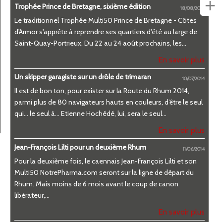
+
Trophée Prince de Bretagne, sixième édition
18/08/2014
Le traditionnel Trophée Multi50 Prince de Bretagne - Côtes
d'Armor s'apprête à reprendre ses quartiers d'été au large de
Saint-Quay-Portrieux. Du 22 au 24 août prochains, les...
En savoir plus
Un skipper garagiste sur un drôle de trimaran
10/07/2014
Il est de bon ton, pour exister sur la Route du Rhum 2014,
parmi plus de 80 navigateurs hauts en couleurs, d’être le seul
qui… le seul à… Etienne Hochédé, lui, sera le seul...
En savoir plus
Jean-François Lilti pour un deuxième Rhum
11/06/2014
Pour la deuxième fois, le caennais Jean-François Lilti et son
Multi50 NotrePharma.com seront sur la ligne de départ du
Rhum. Mais moins de 6 mois avant le coup de canon
libérateur,...
En savoir plus