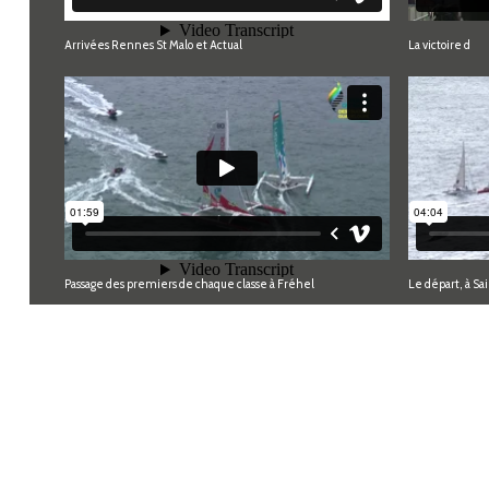
Arrivées Rennes St Malo et Actual
La victoire d
Passage des premiers de chaque classe à Fréhel
Le départ, à Sa