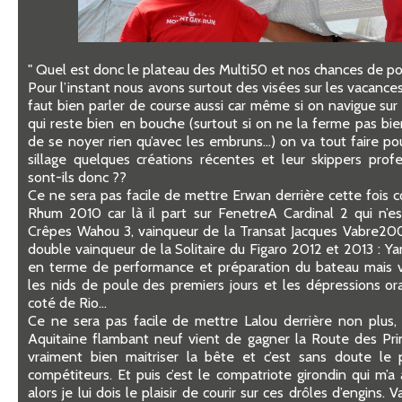
" Quel est donc le plateau des Multi50 et nos chances de p
Pour l’instant nous avons surtout des visées sur les vacances 
faut bien parler de course aussi car même si on navigue sur
qui reste bien en bouche (surtout si on ne la ferme pas bie
de se noyer rien qu’avec les embruns…) on va tout faire pou
sillage quelques créations récentes et leur skippers prof
sont-ils donc ??
Ce ne sera pas facile de mettre Erwan derrière cette fois
Rhum 2010 car là il part sur FenetreA Cardinal 2 qui n’es
Crêpes Wahou 3, vainqueur de la Transat Jacques Vabre200
double vainqueur de la Solitaire du Figaro 2012 et 2013 : Yan
en terme de performance et préparation du bateau mais va
les nids de poule des premiers jours et les dépressions or
coté de Rio…
Ce ne sera pas facile de mettre Lalou derrière non plus
Aquitaine flambant neuf vient de gagner la Route des Pri
vraiment bien maitriser la bête et c’est sans doute le 
compétiteurs. Et puis c’est le compatriote girondin qui m’a
alors je lui dois le plaisir de courir sur ces drôles d’engins. 