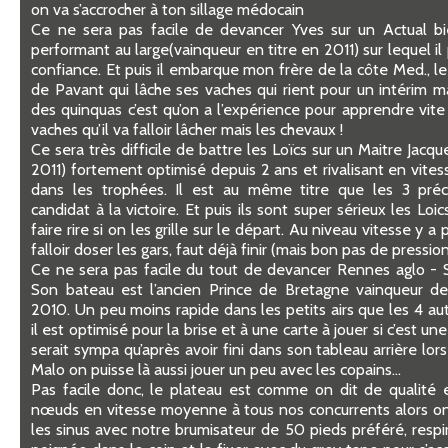
on va s’accrocher à ton sillage médocain
Ce ne sera pas facile de devancer Yves sur un Actual bi
performant au large(vainqueur en titre en 2011) sur lequel il 
confiance. Et puis il embarque mon frère de la côte Med., le 
de Pavant qui lâche ses vaches qui rient pour un intérim m
des quinquas c’est qu’on a l’expérience pour apprendre vite 
vaches qu’il va falloir lâcher mais les chevaux !
Ce sera très difficile de battre les Loïcs sur un Maitre Jacq
2011) fortement optimisé depuis 2 ans et rivalisant en vites
dans les trophées. Il est au même titre que les 3 pré
candidat à la victoire. Et puis ils sont super sérieux les Loi
faire rire si on les grille sur le départ. Au niveau vitesse y a 
falloir doser les gars, faut déjà finir (mais bon pas de pression
Ce ne sera pas facile du tout de devancer Rennes aglo - S
Son bateau est l’ancien Prince de Bretagne vainqueur 
2010. Un peu moins rapide dans les petits airs que les 4 au
il est optimisé pour la brise et à une carte à jouer si c’est u
serait sympa qu’après avoir fini dans son tableau arrière lo
Malo on puisse là aussi jouer un peu avec les copains…
Pas facile donc, le plateau est comme on dit de qualité 
nœuds en vitesse moyenne à tous nos concurrents alors on
les sinus avec notre brumisateur de 50 pieds préféré, respi