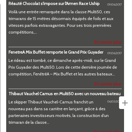
Réauté Chocolat s'impose sur l'Armen Race Uship
09/06/2017
Voilà une entrée remarquée dans la classe Multi50, ces
trimarans de 15 mètres désormais équipés de foils et aux
vitesses parfois extravagantes. Pour ses trois premières
compétitions,...
En savoir plus
FenetreA Mix Buffet remporte le Grand Prix Guyader
09/06/2017
Le rideau est tombé, ce dimanche après-midi, sur le Grand
Prix Guyader des Multi50. Lors de cette dernière journée de
compétition, FenêtréA – Mix Buffet et les autres bateaux...
En savoir plus
Thibaut Vauchel Camus en Multi50 avec un nouveau bateau
+
Le skipper Thibaut Vauchel-Camus franchit un
06/03/2017
nouveau pas dans sa carrière en lançant, grâce à des
partenaires investisseurs motivés, la construction d’un
trimaran de la classe...