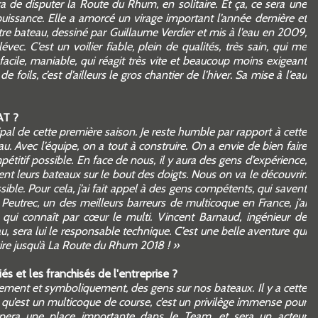
ra de disputer la Route du Rhum, en solitaire. Et ça, ce sera une
puissance. Elle a amorcé un virage important l’année dernière et
 Notre bateau, dessiné par Guillaume Verdier et mis à l’eau en 2009,
vec. C’est un voilier fiable, plein de qualités, très sain, qui me
acile, maniable, qui réagit très vite et beaucoup moins exigeant
oils, c’est d’ailleurs le gros chantier de l’hiver. Sa mise à l’eau
AT ?
pal de cette première saison. Je reste humble par rapport à cette
u. Avec l’équipe, on a tout à construire. On a envie de bien faire
étitif possible. En face de nous, il y aura des gens d’expérience,
nt leurs bateaux sur le bout des doigts. Nous on va le découvrir.
sible. Pour cela, j’ai fait appel à des gens compétents, qui savent
 Peutrec, un des meilleurs barreurs de multicoque en France, j’ai
, qui connaît par cœur le multi. Vincent Barnaud, ingénieur de
, sera lui le responsable technique. C’est une belle aventure qui
 jusqu’à La Route du Rhum 2018 ! »
és et les franchisés de l'entreprise ?
llement et symboliquement, des gens sur nos bateaux. Il y a cette
 qu’est un multicoque de course, c’est un privilège immense pour
ra une place importante dans le Team, et sera un acteur