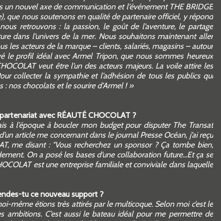
ions un nouvel axe de communication et l’événement THE BRIDGE
, que nous soutenons en qualité de partenaire officiel, y répond
nous retrouvons : la passion, le goût de l’aventure, le partage
ture dans l’univers de la mer. Nous souhaitons maintenant aller
ous les acteurs de la marque – clients, salariés, magasins – autour
vé le profil idéal avec Armel Tripon, que nous sommes heureux
COLAT veut être l’un des acteurs majeurs. La voile attire les
our collecter la sympathie et l’adhésion de tous les publics qui
: nos chocolats et le sourire d’Armel ! »
ce partenariat avec RÉAUTÉ CHOCOLAT ?
ais à l’époque à boucler mon budget pour disputer The Transat
 d’un article me concernant dans le journal Presse Océan, j’ai reçu
 me disant : "Vous recherchez un sponsor ? Ça tombe bien,
ement. On a posé les bases d’une collaboration future...Et ça se
CHOCOLAT est une entreprise familiale et conviviale dans laquelle
endes-tu ce nouveau support ?
-même étions très attirés par le multicoque. Selon moi c’est le
es ambitions. C’est aussi le bateau idéal pour me permettre de