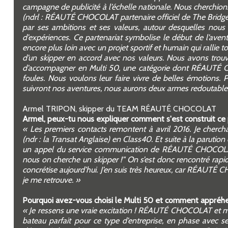
campagne de publicité à l’échelle nationale. Nous cherch
(ndrl : RÉAUTÉ CHOCOLAT partenaire officiel de The Bridge)
par ses ambitions et ses valeurs, autour desquelles nous 
d’expériences. Ce partenariat symbolise le début de l’aven
encore plus loin avec un projet sportif et humain qui rallie t
d’un skipper en accord avec nos valeurs. Nous avons trou
d’accompagner en Multi 50, une catégorie dont RÉAUTÉ CHO
foules. Nous voulons leur faire vivre de belles émotions. P
suivront nos aventures, nous aurons deux armes redoutables 
Armel TRIPON, skipper du TEAM RÉAUTÉ CHOCOLAT
Armel, peux-tu nous expliquer comment s'est construit 
« Les premiers contacts remontent à avril 2016. Je cherch
(ndr : la Transat Anglaise) en Class40. Et suite à la parution
un appel du service communication de RÉAUTÉ CHOCOLAT,
nous on cherche un skipper !" On s’est donc rencontré rapid
concrétise aujourd’hui. J’en suis très heureux, car RÉAUTÉ 
je me retrouve. »
Pourquoi avez-vous choisi le Multi 50 et comment appréh
« Je ressens une vraie excitation ! RÉAUTÉ CHOCOLAT et moi
bateau parfait pour ce type d’entreprise, en phase avec s