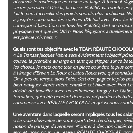
découvrir le multicoque en course au large. A terme il s’agi
sacrée première ! D’ici là, la classe Multi50 va monter en 
fait le pari d’accueillir des projets sportifs plus ambitieux.
a jusqu’ici couru sous les couleurs d’Actual avec Yves Le Blé
correspond bien. Comme tous les Multi50, c’est un bateau f
physiquement que les Ultim. Nous l’équipons actuellement de f
est prévue mi-mars. »
Quels sont tes objectifs avec le TEAM RÉAUTÉ CHOCOL
« La Transat Jacques Vabre sera évidemment l’objectif princi
course, la première au large en tant que skipper sur ce batea
les choses, je mets donc tout en place pour être le plus comp
à l’image d’Erwan Le Roux et Lalou Roucayrol, qui connaisse
On a peu de temps, alors l’idée c’est d’en gagner le plus pos
bien naviguer. Après m’être entraîné cet hiver avec Fred Le
décidé de travailler avec un entraîneur, Tanguy Le Glatin
formation, qui a été pendant deux ans préparateur du bateau
commence avec RÉAUTÉ CHOCOLAT et qui va nous conduire
Une aventure dans laquelle seront impliqués tous les salari
« La vraie plus-value de notre sport, c’est d’embarquer, rée
notion de partage d’aventures. Montrer à des non-initiés ce
eux et pour nous. Le réseau RÉAUTÉ CHOCOLAT occupe