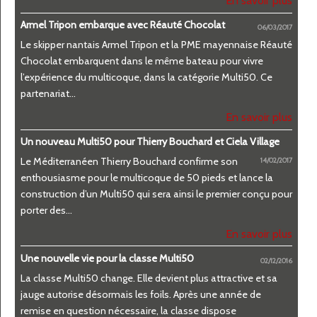
En savoir plus
Armel Tripon embarque avec Réauté Chocolat
06/03/2017
​Le skipper nantais Armel Tripon et la PME mayennaise Réauté
Chocolat embarquent dans le même bateau pour vivre
l’expérience du multicoque, dans la catégorie Multi50. Ce
partenariat...
En savoir plus
Un nouveau Multi50 pour Thierry Bouchard et Ciela Village
Le Méditerranéen Thierry Bouchard confirme son
14/02/2017
enthousiasme pour le multicoque de 50 pieds et lance la
construction d’un Multi50 qui sera ainsi le premier conçu pour
porter des...
En savoir plus
Une nouvelle vie pour la classe Multi50
02/12/2016
La classe Multi50 change. Elle devient plus attractive et sa
jauge autorise désormais les foils. Après une année de
remise en question nécessaire, la classe dispose