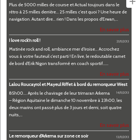
+
Plus de 5000 milles de course et Actual toujours dans le
rétro à 25 milles derrière... 25 milles c'est quoi ? Une heure de
navigation. Autant dire... rien ! Dans les propos d'Erwan,...
En savoir plus
I love rock'n roll !
21/11/2013
Matinée rock and roll, ambiance mer d’Iroise... Accrochez
vous à votre fauteuil c’est parti ! En live, le redoutable carnet
de bord d'Erik Nigon transformé en coach sportif......
En savoir plus
Lalou Roucayrol et Mayeul Riffet à bord du remorqueur West
85h00…. Après le chavirage de leur trimaran Arkema
14/11/2013
– Région Aquitaine le dimanche 10 novembre à 23h00, les
deux marins ont passé plus de 3 jours et demi, soit quatre
nuits,...
En savoir plus
Le remorqueur d'Arkema sur zone ce soir
13/11/2013