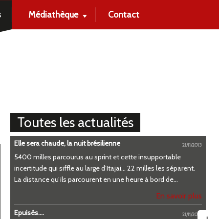
s
Médiathèque
Contact
Toutes les actualités
Elle sera chaude, la nuit brésilienne
21/11/2013
5400 milles parcourus au sprint et cette insupportable
incertitude qui siffle au large d’Itajai… 22 milles les séparent.
La distance qu’ils parcourent en une heure à bord de...
En savoir plus
Epuisés....
21/11/2013