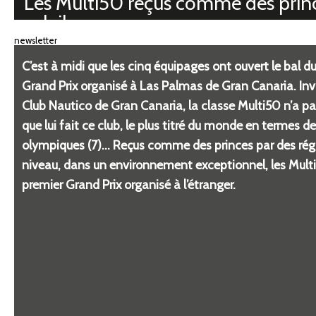
Les Multi50 reçus comme des princ
soleil
newsletter
C
’
est
à
midi que les cinq
é
quipages ont ouvert le bal d
Grand Prix organis
é à
Las Palmas de Gran Canaria. Inv
Club Nautico de Gran Canaria, la classe Multi50 n
’
a p
que lui fait ce club, le plus titr
é
du monde en termes d
olympiques (7)
…
Re
ç
us comme des princes par des r
é
g
niveau, dans un environnement exceptionnel, les Mult
premier Grand Prix organis
é à
l
’é
tranger.