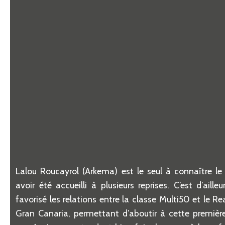
Lalou Roucayrol (Arkema) est le seul
à
conna
î
tre le
avoir
é
t
é
accueilli
à
plusieurs reprises. C
’
est d
’
ailleu
favoris
é
les relations entre la classe Multi50 et le R
Gran Canaria, permettant d
’
aboutir
à
cette premi
è
r