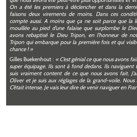
On a
é
t
é
les premiers
à
d
é
clencher et dans la derni
faisons deux virements de moins. Dans ces conditi
compte aussi. A moins que
ç
a ne soit parce que la 
mouill
é
e au pied d
’
une falaise que surplombe le Die
avons rebaptis
é
le Dieu Tripon, en l
’
honneur de not
Tripon qui embarque pour la premi
è
re fois et qui vis
chance !
»
Gilles Buekenhout :
«
C
’
est g
é
nial ce que nous avons fai
super
é
quipage. Ils sont
à
fond dedans. Ils naviguent t
suis vraiment content de ce que nous avons fait. J
’
a
Oliver et je suis aux r
é
glages de la grand-voile. Nous
C
’é
tait intense. Je vais leur dire de venir naviguer en Fr