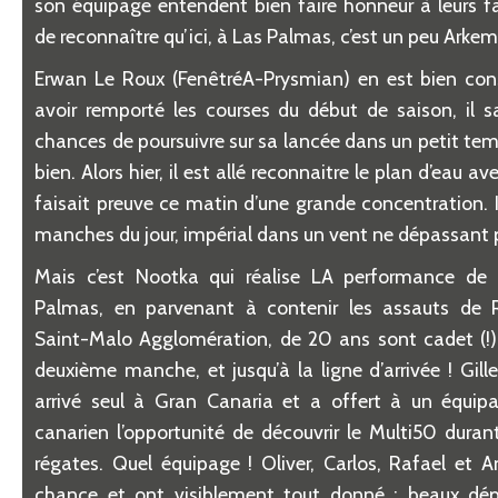
son
é
quipage entendent bien faire honneur
à
leurs f
de reconna
î
tre qu
’
ici,
à
Las Palmas, c
’
est un peu Arkem
Erwan Le Roux (Fen
ê
tr
é
A-Prysmian) en est bien con
avoir remport
é
les courses du d
é
but de saison, il s
chances de poursuivre sur sa lanc
é
e dans un petit tem
bien. Alors hier, il est all
é
reconnaitre le plan d
’
eau av
faisait preuve ce matin d
’
une grande concentration. I
manches du jour, imp
é
rial dans un vent ne d
é
passant 
Mais c
’
est Nootka qui r
é
alise LA performance de 
Palmas, en parvenant
à
contenir les assauts de
Saint-Malo Agglom
é
ration, de 20 ans sont cadet (!
deuxi
è
me manche, et jusqu
’à
la ligne d
’
arriv
é
e ! Gil
arriv
é
seul
à
Gran Canaria et a offert
à
un
é
quip
canarien l
’
opportunit
é
de d
é
couvrir le Multi50 durant
r
é
gates. Quel
é
quipage ! Oliver, Carlos, Rafael et A
chance et ont visiblement tout donn
é
: beaux d
é