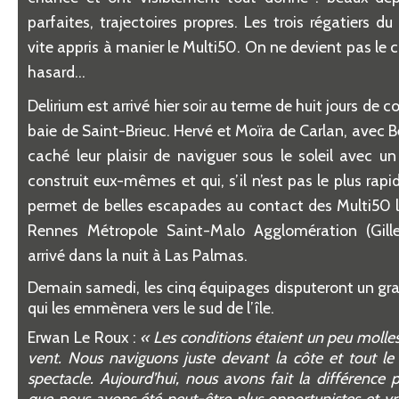
parfaites, trajectoires propres. Les trois r
é
gatiers du
vite appris
à
manier le Multi50. On ne devient pas le clu
hasard
…
Delirium est arriv
é
hier soir au terme de huit jours de 
baie de Saint-Brieuc. Herv
é
et Mo
ï
ra de Carlan, avec 
cach
é
leur plaisir de naviguer sous le soleil avec u
construit eux-m
ê
mes et qui, s
’
il n
’
est pas le plus rapid
permet de belles escapades au contact des Multi50 
Rennes M
é
tropole Saint-Malo Agglom
é
ration (Gil
arriv
é
dans la nuit
à
Las Palmas.
Demain samedi, les cinq
é
quipages disputeront un gr
qui les emm
è
nera vers le sud de l
’î
le.
Erwan Le Roux :
«
Les conditions
é
taient un peu molle
vent. Nous naviguons juste devant la c
ô
te et tout l
spectacle. Aujourd
’
hui, nous avons fait la diff
é
rence p
que nous avons
é
t
é
peut-
ê
tre plus opportunistes et v