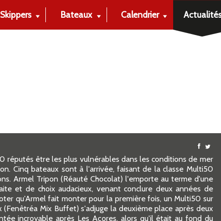
Skippers
Bateaux
Calendrier
Actualité
50 réputés être les plus vulnérables dans les conditions de mer
n. Cinq bateaux sont à l'arrivée, faisant de la classe Multi50
ons. Armel Tripon (Réauté Chocolat) l'emporte au terme d'une
faite et de choix audacieux, venant conclure deux années de
noter qu'Armel fait monter pour la première fois, un Multi50 sur
x (Fenêtréa Mix Buffet) s'adjuge la deuxième place après deux
ée incroyable après Les Açores, alors qu'il était au fond du