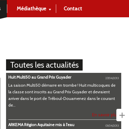
s
Médiathèque
Contact
Toutes les actualités
Huit Multi50 au Grand Prix Guyader
27/04/2013
La saison Multi50 démarre en trombe ! Huit multicoques de
la classe sont inscrits au Grand Prix Guyader et devraient
arriver dans le port de Tréboul-Douarnenez dans le courant
de...
+
En savoir plus
ARKEMA Région Aquitaine mis à l'eau
01/04/2013