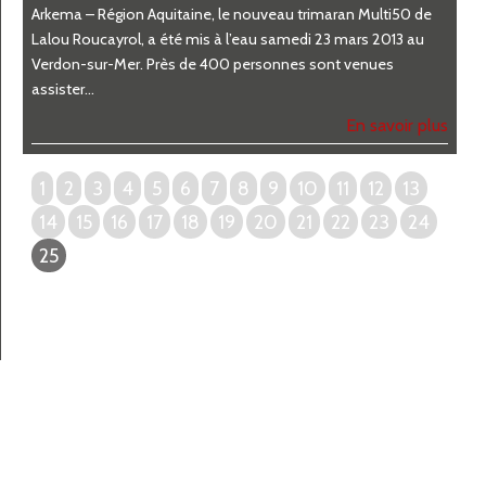
Arkema – Région Aquitaine, le nouveau trimaran Multi50 de
Lalou Roucayrol, a été mis à l’eau samedi 23 mars 2013 au
Verdon-sur-Mer. Près de 400 personnes sont venues
assister...
En savoir plus
1
2
3
4
5
6
7
8
9
10
11
12
13
14
15
16
17
18
19
20
21
22
23
24
25