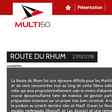
Présentation
ROUTE DU RHUM
27/11/2018
newsletter
La Route du Rhum fut une épreuve difficile pour les Multi
et de vent rencontrées tout au long de cette 11ème éditio
celle qui aura proprotionnellement subi le moins d'aband
course époustouflante faite de maitrise, de gestion par
préparation intensive sur un projet très bien construit. A 
le podium au scratch derrière Idec et Macif. Erwan Le Rou
escales techniques (Roscoff et Les Açores) et une remont