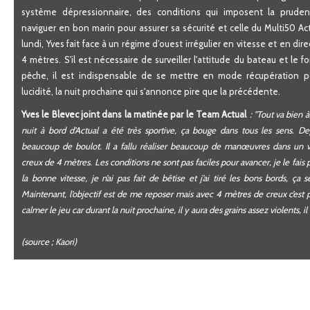
système dépressionnaire, des conditions qui imposent la prudenc
naviguer en bon marin pour assurer sa sécurité et celle du Multi50 Ac
lundi, Yves fait face à un régime d’ouest irrégulier en vitesse et en di
4 mètres. S'il est nécessaire de surveiller l'attitude du bateau et le f
pêche, il est indispensable de se mettre en mode récupération po
lucidité, la nuit prochaine qui s'annonce pire que la précédente.
Yves le Blevec joint dans la matinée par le Team Actual
: "Tout va bien 
nuit à bord d’Actual a été très sportive, ça bouge dans tous les sens. D
beaucoup de boulot. Il a fallu réaliser beaucoup de manœuvres dans un v
creux de 4 mètres. Les conditions ne sont pas faciles pour avancer, je le fai
la bonne vitesse, je n’ai pas fait de bêtise et j’ai tiré les bons bords, ça 
Maintenant, l’objectif est de me reposer mais avec 4 mètres de creux c’est pa
calmer le jeu car durant la nuit prochaine, il y aura des grains assez violents, il
(source ; Kaori)