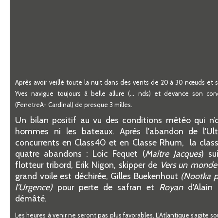
Après avoir veillé toute la nuit dans des vents de 20 à 30 nœuds et s
Yves navigue toujours à belle allure (… nds) et devance son co
(FenetreA- Cardinal) de presque 3 milles.
Un bilan positif au vu des conditions météo qui n’
hommes ni les bateaux. Après l'abandon de l'Ul
concurrents en Class40 et en Classe Rhum, la class
quatre abandons : Loic Fequet (
Maître Jacques
) su
flotteur tribord, Erik Nigon, skipper de
Vers un monde 
grand voile est déchirée, Gilles Buekenhout
(Nootka p
l’Urgence)
pour perte de safran et
Royan
d'Alain
démâté.
Les heures à venir ne seront pas plus favorables. L’Atlantique s’agite so