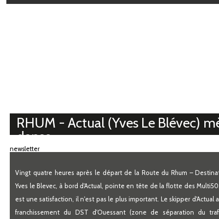
Médiathèque
RHUM - Actual (Yves Le Blévec) m
danse
newsletter
Vingt quatre heures après le départ de la Route du Rhum – Destin
Yves le Blevec, à bord d'Actual, pointe en tête de la flotte des Multi50
est une satisfaction, il n'est pas le plus important. Le skipper d'Actual
franchissement du DST d'Ouessant (zone de séparation du trafi