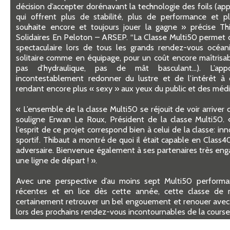
décision d’accepter dorénavant la technologie des foils (ap
qui offrent plus de stabilité, plus de performance et pl
souhaite encore et toujours jouer la gagne » précise Thi
Solidaires En Peloton – ARSEP. “La Classe Multi50 permet d
spectaculaire lors de tous les grands rendez-vous océani
solitaire comme en équipage, pour un coût encore maîtrisa
pas d’hydraulique, pas de mât basculant…). L’ap
incontestablement redonner du lustre et de l’intérêt à
rendant encore plus « sexy » aux yeux du public et des médi
« L’ensemble de la classe Multi50 se réjouit de voir arrive
souligne Erwan Le Roux, Président de la classe Multi50.
l’esprit de ce projet correspond bien à celui de la classe: i
sportif. Thibaut a montré de quoi il était capable en Class4
adversaire. Bienvenue également à ses partenaires très enga
une ligne de départ ! ».
Avec une perspective d’au moins sept Multi50 performa
récentes et en lice dès cette année, cette classe de 
certainement retrouver un bel engouement et renouer avec 
lors des prochains rendez-vous incontournables de la course 