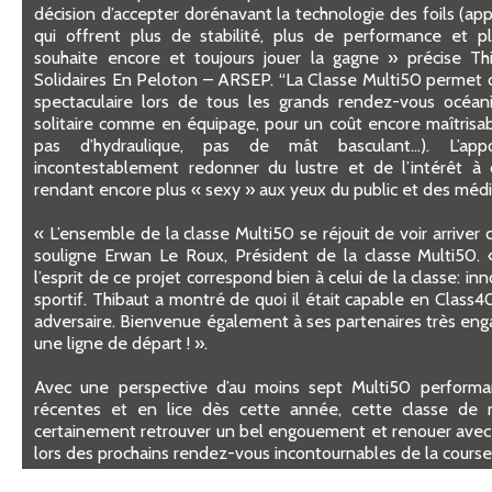
décision d’accepter dorénavant la technologie des foils (ap
qui offrent plus de stabilité, plus de performance et pl
souhaite encore et toujours jouer la gagne » précise Thi
Solidaires En Peloton – ARSEP. “La Classe Multi50 permet d
spectaculaire lors de tous les grands rendez-vous océani
solitaire comme en équipage, pour un coût encore maîtrisa
pas d’hydraulique, pas de mât basculant…). L’ap
incontestablement redonner du lustre et de l’intérêt à
rendant encore plus « sexy » aux yeux du public et des médi
« L’ensemble de la classe Multi50 se réjouit de voir arrive
souligne Erwan Le Roux, Président de la classe Multi50.
l’esprit de ce projet correspond bien à celui de la classe: i
sportif. Thibaut a montré de quoi il était capable en Class4
adversaire. Bienvenue également à ses partenaires très enga
une ligne de départ ! ».
Avec une perspective d’au moins sept Multi50 performa
récentes et en lice dès cette année, cette classe de 
certainement retrouver un bel engouement et renouer avec 
lors des prochains rendez-vous incontournables de la course 