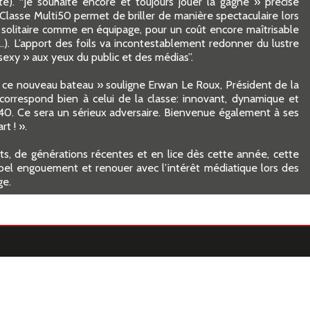
té). “Je souhaite encore et toujours jouer la gagne » précise
 Classe Multi50 permet de briller de manière spectaculaire lors
 solitaire comme en équipage, pour un coût encore maîtrisable
). L’apport des foils va incontestablement redonner du lustre
sexy » aux yeux du public et des médias”.
ver ce nouveau bateau » souligne Erwan Le Roux, Président de la
 correspond bien à celui de la classe: innovant, dynamique et
ss40. Ce sera un sérieux adversaire. Bienvenue également à ses
t ! ».
s, de générations récentes et en lice dès cette année, cette
bel engouement et renouer avec l’intérêt médiatique lors des
ge.
E_ACTU_1.jpg