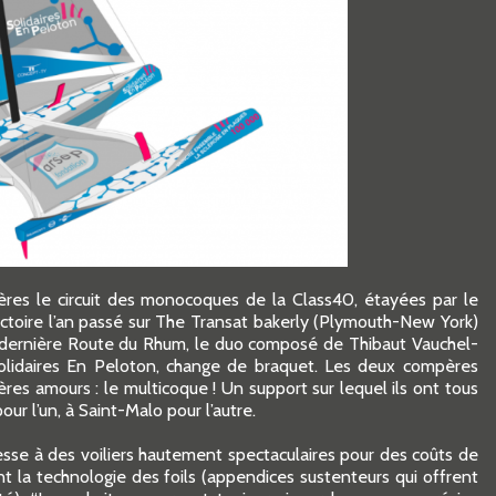
ères le circuit des monocoques de la Class40, étayées par le
ictoire l’an passé sur The Transat bakerly (Plymouth-New York)
dernière Route du Rhum, le duo composé de Thibaut Vauchel-
Solidaires En Peloton, change de braquet. Les deux compères
ères amours : le multicoque ! Un support sur lequel ils ont tous
r l’un, à Saint-Malo pour l’autre.
nesse à des voiliers hautement spectaculaires pour des coûts de
nt la technologie des foils (appendices sustenteurs qui offrent