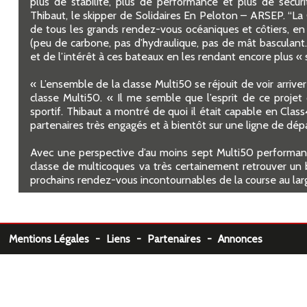
plus de stabilité, plus de performance et plus de sécuri
Thibaut, le skipper de Solidaires En Peloton – ARSEP. “La
de tous les grands rendez-vous océaniques et côtiers, en
(peu de carbone, pas d’hydraulique, pas de mât basculant…
et de l’intérêt à ces bateaux en les rendant encore plus « 
« L’ensemble de la classe Multi50 se réjouit de voir arri
classe Multi50. « Il me semble que l’esprit de ce projet
sportif. Thibaut a montré de quoi il était capable en Cla
partenaires très engagés et à bientôt sur une ligne de dépar
Avec une perspective d’au moins sept Multi50 performant
classe de multicoques va très certainement retrouver un 
prochains rendez-vous incontournables de la course au lar
Mentions Légales -
Liens -
Partenaires -
Annonces
http://www.class-multi50.org/bundles/actus/frontend/images/slider/PE_PAG