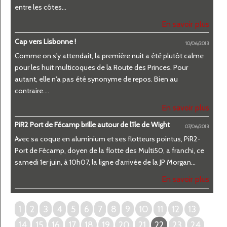
entre les côtes...
En savoir plus
Cap vers Lisbonne !
10/06/2013
Comme on s'y attendait, la première nuit a été plutôt calme
pour les huit multicoques de la Route des Princes. Pour
autant, elle n'a pas été synonyme de repos. Bien au
contraire....
En savoir plus
PiR2 Port de Fécamp brille autour de l'île de Wight
07/06/2013
Avec sa coque en aluminium et ses flotteurs pointus, PiR2-
Port de Fécamp, doyen de la flotte des Multi50, a franchi, ce
samedi 1er juin, à 10h07, la ligne d'arrivée de la JP Morgan...
En savoir plus
1
2
3
4
5
6
7
8
9
10
11
12
13
14
15
16
17
18
19
20
21
22
23
24