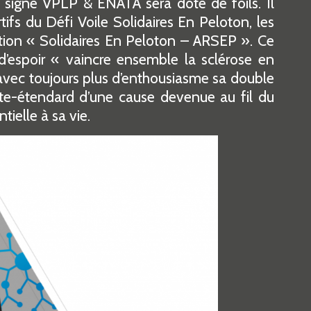
 signé VPLP & ENATA sera doté de foils. Il
tifs du Défi Voile Solidaires En Peloton, les
ation « Solidaires En Peloton – ARSEP ». Ce
 d’espoir « vaincre ensemble la sclérose en
avec toujours plus d’enthousiasme sa double
orte-étendard d’une cause devenue au fil du
ielle à sa vie.