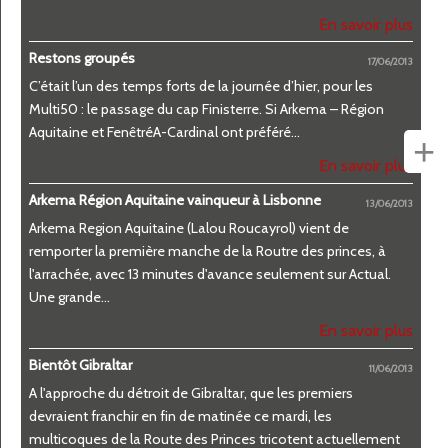
En savoir plus
Restons groupés
17/06/2013
C’était l’un des temps forts de la journée d’hier, pour les
Multi50 : le passage du cap Finisterre. Si Arkema – Région
Aquitaine et FenêtréA-Cardinal ont préféré...
+
En savoir plus
Arkema Région Aquitaine vainqueur à Lisbonne
13/06/2013
Arkema Region Aquitaine (Lalou Roucayrol) vient de
remporter la première manche de la Routre des princes, à
l'arrachée, avec 13 minutes d'avance seulement sur Actual.
Une grande...
En savoir plus
Bientôt Gibraltar
11/06/2013
A l'approche du détroit de Gibraltar, que les premiers
devraient franchir en fin de matinée ce mardi, les
multicoques de la Route des Princes tricotent actuellement